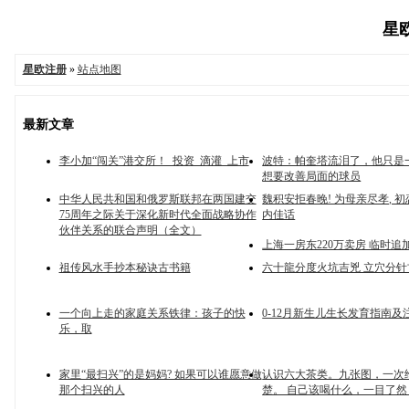
星欧
星欧注册
»
站点地图
最新文章
李小加“闯关”港交所！_投资_滴灌_上市
波特：帕奎塔流泪了，他只是
想要改善局面的球员
中华人民共和国和俄罗斯联邦在两国建交
魏积安拒春晚! 为母亲尽孝, 
75周年之际关于深化新时代全面战略协作
内佳话
伙伴关系的联合声明（全文）
上海一房东220万卖房 临时追加
祖传风水手抄本秘诀古书籍
六十龍分度火坑吉兇 立穴分针
一个向上走的家庭关系铁律：孩子的快
0-12月新生儿生长发育指南及
乐，取
家里“最扫兴”的是妈妈? 如果可以谁愿意做
认识六大茶类。九张图，一次
那个扫兴的人
楚。 自己该喝什么，一目了然！