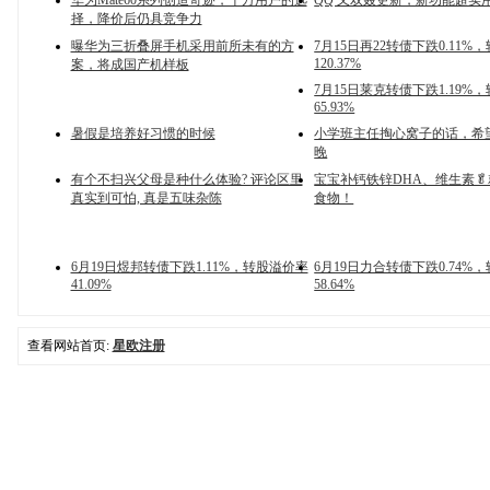
华为Mate60系列创造奇迹，千万用户的选
QQ 又双叒更新，新功能超实
择，降价后仍具竞争力
曝华为三折叠屏手机采用前所未有的方
7月15日再22转债下跌0.11%
120.37%
案，将成国产机样板
7月15日莱克转债下跌1.19%
65.93%
暑假是培养好习惯的时候
小学班主任掏心窝子的话，希
晚
有个不扫兴父母是种什么体验? 评论区里
宝宝补钙铁锌DHA、维生素
真实到可怕, 真是五味杂陈
食物！
6月19日煜邦转债下跌1.11%，转股溢价率
6月19日力合转债下跌0.74%
41.09%
58.64%
查看网站首页:
星欧注册