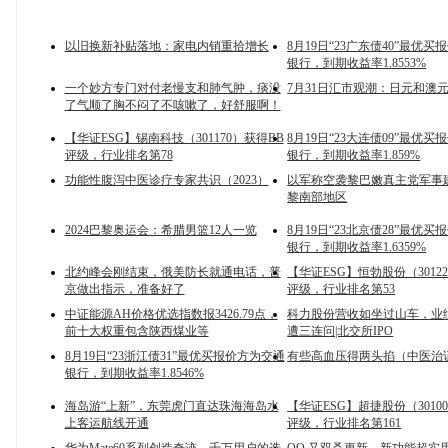
以旧换新补贴落地：家电内销重拾增长
8月19日“23广东债40”最优
银行，到期收益率1.8553%
一个妙方专门对付老慢支和肺气肿，痰没
7月31日汇市观潮：日元和澳
了气顺了胸不闷了不咳嗽了，好舒服啊！
【华证ESG】锡南科技（301170）获得BB
8月19日“23大连债09”最优
评级，行业排名第78
银行，到期收益率1.859%
功能性腹泻中医诊疗专家共识（2023）
以军称空袭黎巴嫩真主党军事
黎南部地区
2024巴黎奥运会：希腊男篮12人一览
8月19日“23北京债28”最优
银行，到期收益率1.6359%
北约峰会刚结束，俄美防长就通电话，普
【华证ESG】恒勃股份（3012
京做出指示，准备好了
评级，行业排名第53
中证能源AH价格优选指数报3426.79点，
科力股份营收如坐过山车，业
前十大权重包含陕西煤业等
遭三连问|北交所IPO
8月19日“23浙江债31”最优买报价方为交通
有些高血压得两头掐（中医治
银行，到期收益率1.8546%
海岛游“上新”，东莞虎门直达珠海海岛水
【华证ESG】超捷股份（3010
上客运航线开通
评级，行业排名第161