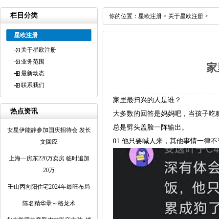
栏目分类
你的位置：
星欧注册
>
关于星欧注册
>
星欧注册
关于星欧注册
业务范围
家
最新动态
联系我们
家里最扫兴的人是谁？
热点资讯
大多数的回答是妈妈吧，当孩子吃
总是劈头盖脸一阵输出。
女星伊能静参加国庆招待会 发长
01.他只要喊人来，其他事情一律不
文回应
上海一房东220万卖房 临时追加
20万
壬山丙向阳住宅2024年最旺布局
陈名精华录～格龙术