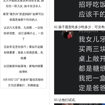
北大学霸执意娶农村毁容女孩, 婚
后生一双儿女, 如今生活令人
家里“最扫兴”的是妈妈? 如果可以
谁愿意做那个扫兴的人
02.孩子愿意吃多少吃多少，可没
认识六大茶类。九张图，一次给
你讲清楚。 自己该喝什么，一目
了
五款常见烹饪技巧｜看似不起眼
却很重要，很多人容易忽视，先
收藏
以旧换新补贴落地：家电内销重
拾增长
8月19日“23广东债40”最优买报价
方为交通银行，到期收益
03.让他们试试。